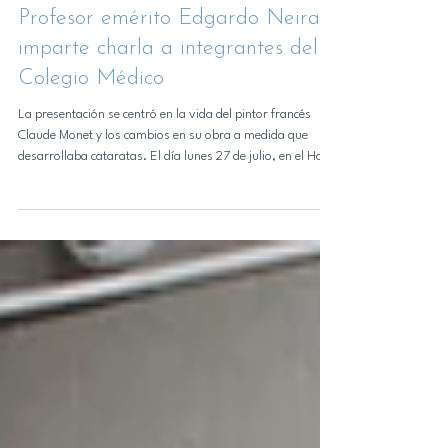
hace 2 días
Profesor emérito Edgardo Neira
imparte charla a integrantes del
Colegio Médico
La presentación se centró en la vida del pintor francés
Claude Monet y los cambios en su obra a medida que
desarrollaba cataratas. El día lunes 27 de julio, en el Hotel
El Dorado, de Concepción, se realizó la charla titulada
"Monet (1840-1926)". La presentación fue realizada por el
profesor emérito de nuestro Departamento de Artes
Plásticas, Edgardo Neira y estaba dirigida a profesionales
afiliados al Colegio Médico. Si bien era el título principal, el
relato no partió con Cl