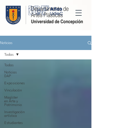
Noticias
Todas
Todas
Noticias
DAP
Exposiciones
Vinculación
Magíster
en Arte y
Patrimonio
Investigación
artística
Estudiantes