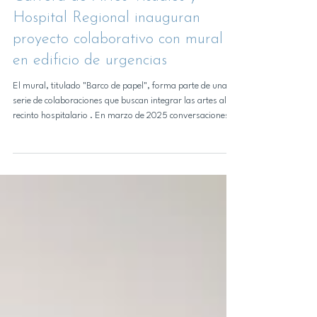
Noticias DAP
Carrera de Artes Visuales y
Hospital Regional inauguran
proyecto colaborativo con mural
en edificio de urgencias
El mural, titulado "Barco de papel", forma parte de una
serie de colaboraciones que buscan integrar las artes al
recinto hospitalario . En marzo de 2025 conversaciones
entre Jefatura de Carrera de Artes Visuales UdeC y el
Hospital Clínico Regional Dr. Guillermo Grant Benavente
(HGGB) cimentaron las bases para un proyecto de
vinculación que comenzó en el segundo semestre del año
pasado y pretendía acercar las artes visuales a los
distintos espacios del hospital. El mural, titu