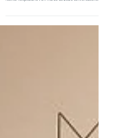
en edificio de urgencias
El mural, titulado "Barco de papel", forma parte de una
serie de colaboraciones que buscan integrar las artes al
recinto hospitalario . En marzo de 2025 conversaciones
entre Jefatura de Carrera de Artes Visuales UdeC y el
Hospital Clínico Regional Dr. Guillermo Grant Benavente
(HGGB) cimentaron las bases para un proyecto de
vinculación que comenzó en el segundo semestre del año
pasado y pretendía acercar las artes visuales a los
distintos espacios del hospital. El mural, titu