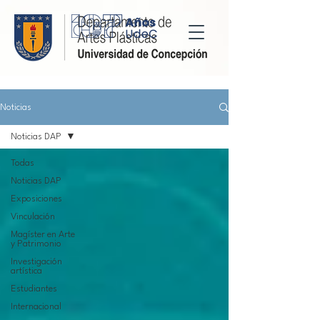
Noticias
Noticias DAP
Todas
Noticias DAP
Exposiciones
Vinculación
Magíster en Arte
y Patrimonio
Investigación
artística
Estudiantes
Internacional