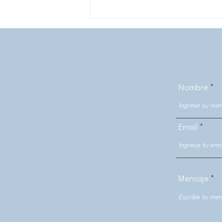
Nombre
La travesía de un panda:
estudiante del Título de
Email
Producción Visual lanza
nueva narrativa gráfica
Mensaje