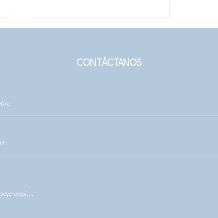
CONTÁCTANOS
Prof. Claudio Romo
impulsa iniciativas para
desarrollo editorial local