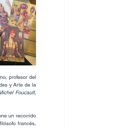
o, profesor del 
es y Arte de la 
Michel Foucault
, 
ne un recorrido 
lósofo francés, 