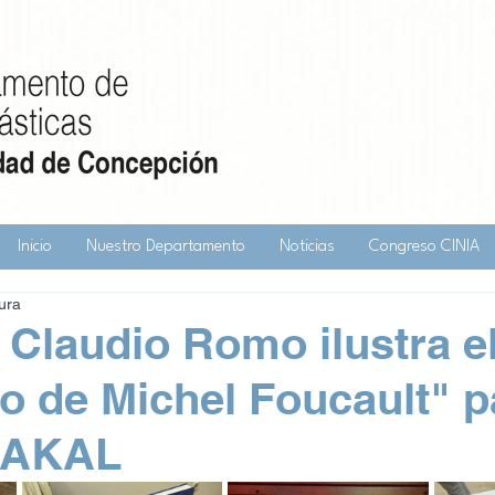
Inicio
Nuestro Departamento
Noticias
Congreso CINIA
ura
 Claudio Romo ilustra e
io de Michel Foucault" p
l AKAL