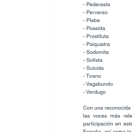
- Pederasta
- Perverso
- Plebe
- Poseída
- Prostituta
- Psiquiatra
- Sodomita
- Sofista
- Suicida
- Tirano
- Vagabundo
- Verdugo
Con una reconocida 
las voces más relev
participación en est
España, así como la 