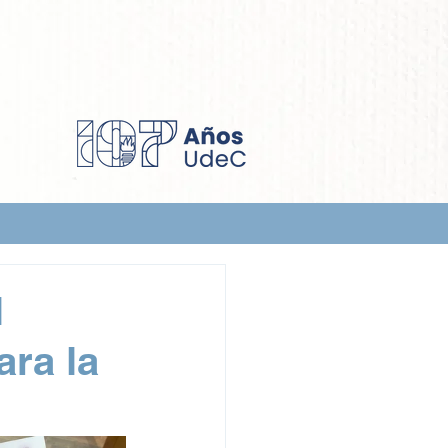
l
ara la