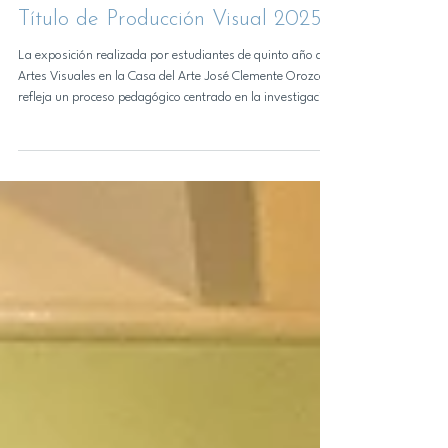
formativo tras la exposición del
Título de Producción Visual 2025
La exposición realizada por estudiantes de quinto año de
Artes Visuales en la Casa del Arte José Clemente Orozco
refleja un proceso pedagógico centrado en la investigación
artística, la experimentación metodológica y el diálogo con
el medio profesional. Este martes 12 de mayo se inauguró
el segundo montaje de Lunas Crecientes, exposición del
Título de Producción Visual 2025 de la carrera de Artes
Visuales de la Universidad de Concepción, presentada la
Casa del Arte José Cleme