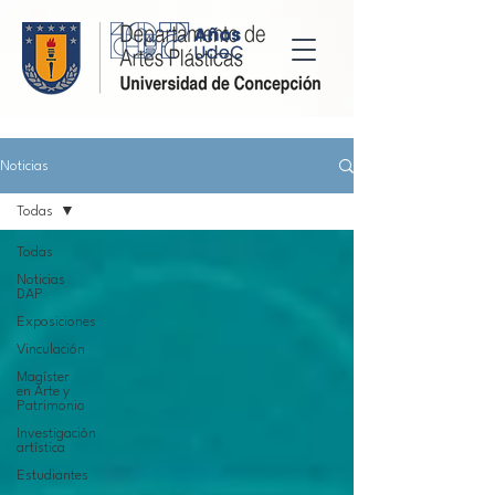
Noticias
Todas
Todas
Noticias
DAP
Exposiciones
Vinculación
Magíster
en Arte y
Patrimonio
Investigación
artística
Estudiantes