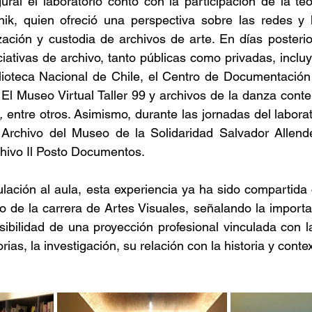
ral el laboratorio contó con la participación de la teó
nik, quien ofreció una perspectiva sobre las redes y l
zación y custodia de archivos de arte. En días posterio
ciativas de archivo, tanto públicas como privadas, incluy
lioteca Nacional de Chile, el Centro de Documentación 
l Museo Virtual Taller 99 y archivos de la danza conte
,
 entre otros. Asimismo, durante las jornadas del laborat
al Archivo del Museo de la Solidaridad Salvador Allend
chivo Il Posto Documentos.
lación al aula, esta experiencia ya ha sido compartida 
o de la carrera de Artes Visuales, señalando la importan
ibilidad de una proyección profesional vinculada con la 
as, la investigación, su relación con la historia y conte