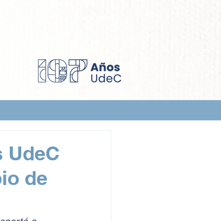
s UdeC
bio de