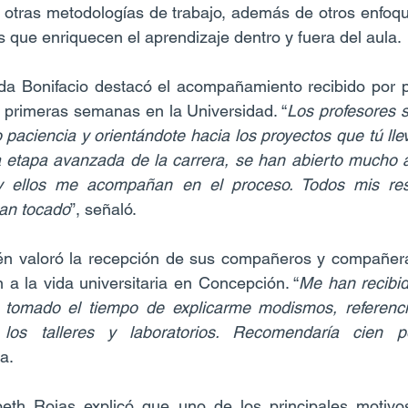
 otras metodologías de trabajo, además de otros enfoque
s que enriquecen el aprendizaje dentro y fuera del aula.
a Bonifacio destacó el acompañamiento recibido por pa
 primeras semanas en la Universidad. “
Los profesores 
paciencia y orientándote hacia los proyectos que tú llev
 etapa avanzada de la carrera, se han abierto mucho a 
y ellos me acompañan en el proceso. Todos mis resp
an tocado
”, señaló.
én valoró la recepción de sus compañeros y compañera
ón a la vida universitaria en Concepción. “
Me han recibid
 tomado el tiempo de explicarme modismos, referenci
los talleres y laboratorios. Recomendaría cien po
a.
beth Rojas explicó que uno de los principales motivos 