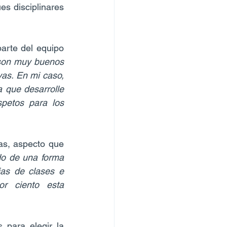
s disciplinares 
rte del equipo 
son muy buenos 
as. En mi caso, 
que desarrolle 
etos para los 
s, aspecto que 
o de una forma 
as de clases e 
r ciento esta 
para elegir la 