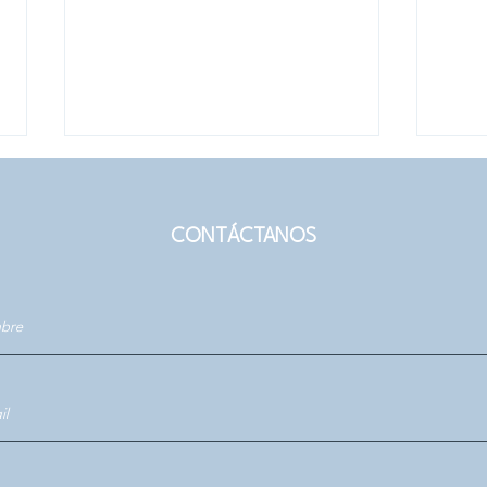
CONTÁCTANOS
La revelación de un
Luna
camino: la fotografía y
proc
docencia de Virginia
expo
Rioseco Medina
Prod