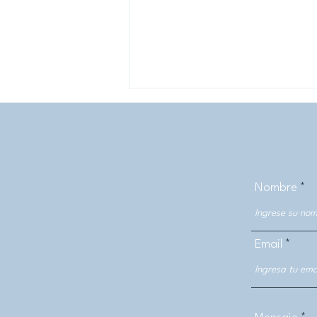
Nombre
Profesor emérito Edgardo
Neira imparte charla a
Email
integrantes del Colegio
Médico