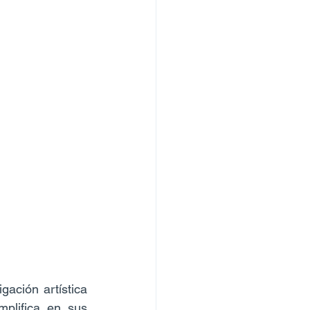
ación artística 
plifica en sus 