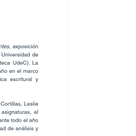
ntes
, exposición 
 Universidad de 
teca UdeC). La 
año en el marco 
ca escritural y 
rtillas, Leslie 
signaturas, el 
nte todo el año 
d de análisis y 