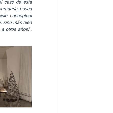
el caso de esta 
uraduría busca 
cio conceptual 
, sino más bien 
o a otros años.
”, 