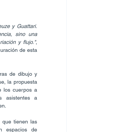
ze y Guattari. 
cia, sino una 
ación y flujo."
, 
uración de esta 
as de dibujo y 
e, la propuesta 
 los cuerpos a 
 asistentes a 
en.
que tienen las 
n espacios de 