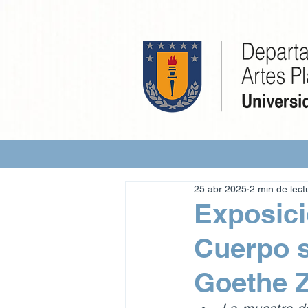
25 abr 2025
2 min de lect
Exposici
Cuerpo s
Goethe 