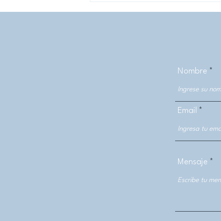
Nombre
Profesor emérito Edgardo
Neira imparte charla a
Email
integrantes del Colegio
Médico
Mensaje