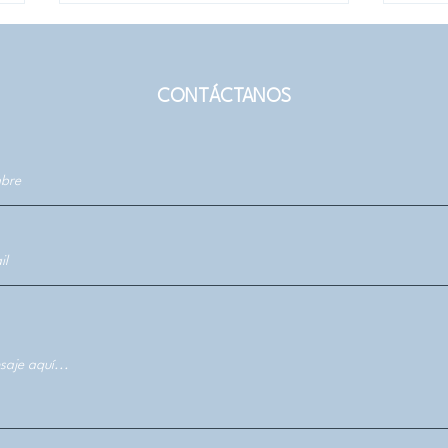
CONTÁCTANOS
Departamento de Artes
La r
Plásticas UdeC recibió
cami
estudiantes de intercambio
doce
de México y Colombia
Rios