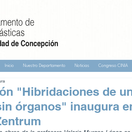
Inicio
Nuestro Departamento
Noticias
Congreso CINIA
ura
ón "Hibridaciones de u
in órganos" inaugura e
Zentrum