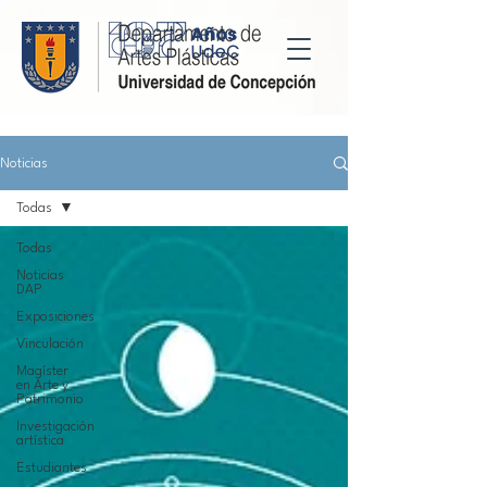
Noticias
Todas
Todas
Noticias
DAP
Exposiciones
Vinculación
Magíster
en Arte y
Patrimonio
Investigación
artística
Estudiantes