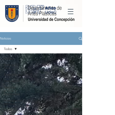
Noticias
Todas
Todas
Noticias
DAP
Exposiciones
Vinculación
Magíster
en Arte y
Patrimonio
Investigación
artística
Estudiantes