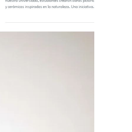
A partir de una visita a la Estación de Biología Terrestre de
nuestra universidad, estudiantes crearon obras pictóricas
y cerámicas inspiradas en la naturaleza. Una iniciativa
conjunta entre docentes de la Facultad de Humanidades y
Arte y la Facultad de Ciencias Naturales y Oceanográficas
dio origen al proyecto “Visita educativa y artística a la
Estación de Biología Terrestre”, el cual tiene por objetivo
complementar la formación de cerca de 80 estudiantes de
las carreras de